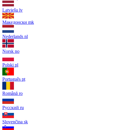
Latviešu
lv
Македонски
mk
Nederlands
nl
Norsk
no
Polski
pl
Português
pt
Română
ro
Русский
ru
Slovenčina
sk