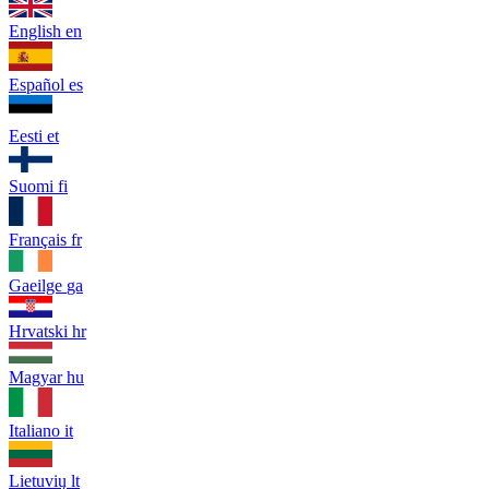
English
en
Español
es
Eesti
et
Suomi
fi
Français
fr
Gaeilge
ga
Hrvatski
hr
Magyar
hu
Italiano
it
Lietuvių
lt