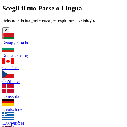
Scegli il tuo Paese o Lingua
Seleziona la tua preferenza per esplorare il catalogo.
Беларуская
be
Български
bg
Català
ca
Čeština
cs
Dansk
da
Deutsch
de
Ελληνικά
el