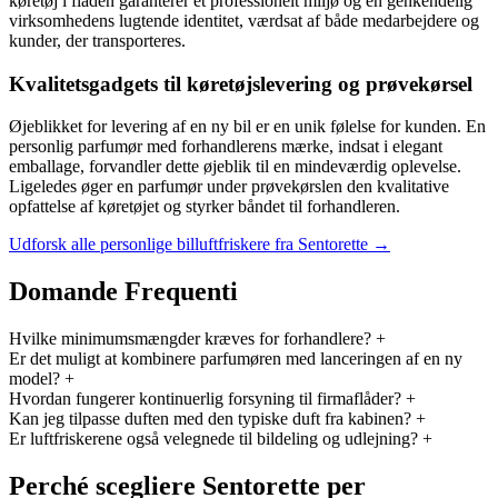
køretøj i flåden garanterer et professionelt miljø og en genkendelig
virksomhedens lugtende identitet, værdsat af både medarbejdere og
kunder, der transporteres.
Kvalitetsgadgets til køretøjslevering og prøvekørsel
Øjeblikket for levering af en ny bil er en unik følelse for kunden. En
personlig parfumør med forhandlerens mærke, indsat i elegant
emballage, forvandler dette øjeblik til en mindeværdig oplevelse.
Ligeledes øger en parfumør under prøvekørslen den kvalitative
opfattelse af køretøjet og styrker båndet til forhandleren.
Udforsk alle personlige billuftfriskere fra Sentorette →
Domande Frequenti
Hvilke minimumsmængder kræves for forhandlere?
+
Er det muligt at kombinere parfumøren med lanceringen af ​​en ny
model?
+
Hvordan fungerer kontinuerlig forsyning til firmaflåder?
+
Kan jeg tilpasse duften med den typiske duft fra kabinen?
+
Er luftfriskerene også velegnede til bildeling og udlejning?
+
Perché scegliere Sentorette per