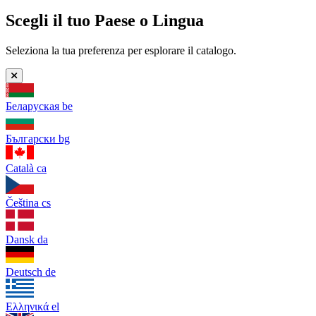
Scegli il tuo Paese o Lingua
Seleziona la tua preferenza per esplorare il catalogo.
Беларуская
be
Български
bg
Català
ca
Čeština
cs
Dansk
da
Deutsch
de
Ελληνικά
el