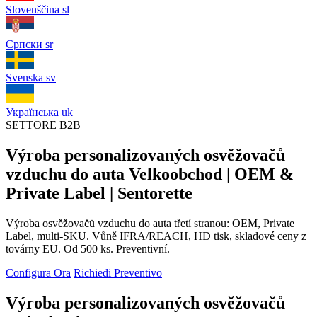
Slovenščina
sl
Српски
sr
Svenska
sv
Українська
uk
SETTORE B2B
Výroba personalizovaných osvěžovačů
vzduchu do auta Velkoobchod | OEM &
Private Label | Sentorette
Výroba osvěžovačů vzduchu do auta třetí stranou: OEM, Private
Label, multi-SKU. Vůně IFRA/REACH, HD tisk, skladové ceny z
továrny EU. Od 500 ks. Preventivní.
Configura Ora
Richiedi Preventivo
Výroba personalizovaných osvěžovačů