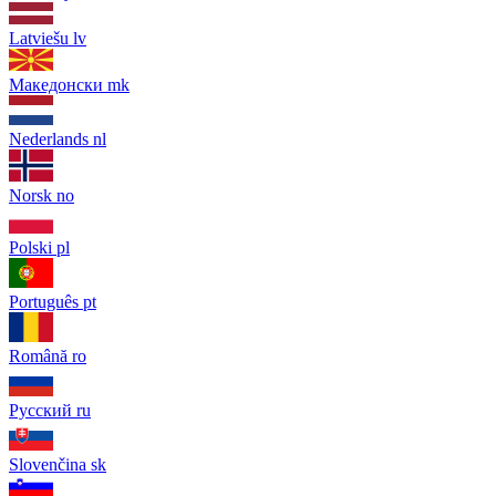
Latviešu
lv
Македонски
mk
Nederlands
nl
Norsk
no
Polski
pl
Português
pt
Română
ro
Русский
ru
Slovenčina
sk