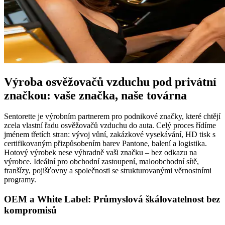
Výroba osvěžovačů vzduchu pod privátní
značkou: vaše značka, naše továrna
Sentorette je výrobním partnerem pro podnikové značky, které chtějí
zcela vlastní řadu osvěžovačů vzduchu do auta. Celý proces řídíme
jménem třetích stran: vývoj vůní, zakázkové vysekávání, HD tisk s
certifikovaným přizpůsobením barev Pantone, balení a logistika.
Hotový výrobek nese výhradně vaši značku – bez odkazu na
výrobce. Ideální pro obchodní zastoupení, maloobchodní sítě,
franšízy, pojišťovny a společnosti se strukturovanými věrnostními
programy.
OEM a White Label: Průmyslová škálovatelnost bez
kompromisů