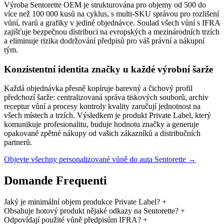
Výroba Sentorette OEM je strukturována pro objemy od 500 do
více než 100 000 kusů na cyklus, s multi-SKU správou pro rozlišení
vůní, tvarů a grafiky v jediné objednávce. Soulad všech vůní s IFRA
zajišťuje bezpečnou distribuci na evropských a mezinárodních trzích
a eliminuje rizika dodržování předpisů pro váš právní a nákupní
tým.
Konzistentní identita značky u každé výrobní šarže
Každá objednávka přesně kopíruje barevný a čichový profil
předchozí šarže: centralizovaná správa tiskových souborů, archiv
receptur vůní a procesy kontroly kvality zaručují jednotnost na
všech místech a trzích. Výsledkem je produkt Private Label, který
komunikuje profesionalitu, buduje hodnotu značky a generuje
opakované zpětné nákupy od vašich zákazníků a distribučních
partnerů.
Objevte všechny personalizované vůně do auta Sentorette →
Domande Frequenti
Jaký je minimální objem produkce Private Label?
+
Obsahuje hotový produkt nějaké odkazy na Sentorette?
+
Odpovídají použité vůně předpisům IFRA?
+