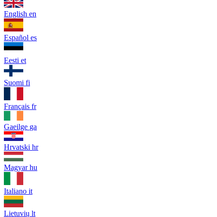
English
en
Español
es
Eesti
et
Suomi
fi
Français
fr
Gaeilge
ga
Hrvatski
hr
Magyar
hu
Italiano
it
Lietuvių
lt