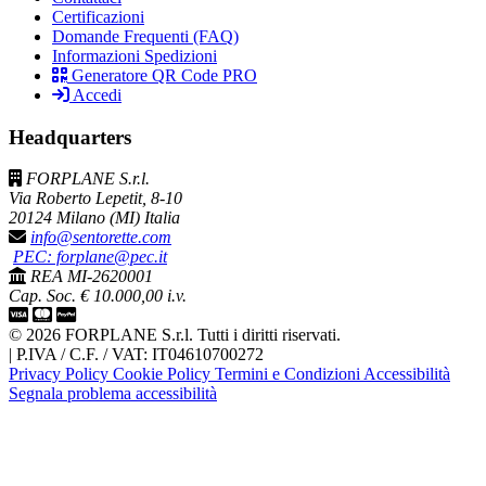
Certificazioni
Domande Frequenti (FAQ)
Informazioni Spedizioni
Generatore QR Code PRO
Accedi
Headquarters
FORPLANE S.r.l.
Via Roberto Lepetit, 8-10
20124 Milano (MI) Italia
info@sentorette.com
PEC: forplane@pec.it
REA MI-2620001
Cap. Soc. € 10.000,00 i.v.
© 2026 FORPLANE S.r.l. Tutti i diritti riservati.
|
P.IVA / C.F. / VAT: IT04610700272
Privacy Policy
Cookie Policy
Termini e Condizioni
Accessibilità
Segnala problema accessibilità