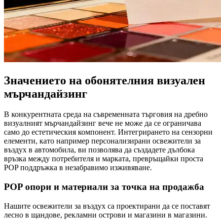
Значението на обонятелния визуален
мърчандайзинг
В конкурентната среда на съвременната търговия на дребно
визуалният мърчандайзинг вече не може да се ограничава
само до естетическия компонент. Интегрирането на сензорни
елементи, като например персонализирани освежители за
въздух в автомобила, ви позволява да създадете дълбока
връзка между потребителя и марката, превръщайки проста
POP поддръжка в незабравимо изживяване.
POP опори и материали за точка на продажба
Нашите освежители за въздух са проектирани да се поставят
лесно в щандове, рекламни острови и магазини в магазини.