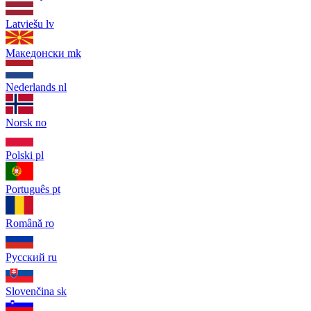
Latviešu
lv
Македонски
mk
Nederlands
nl
Norsk
no
Polski
pl
Português
pt
Română
ro
Русский
ru
Slovenčina
sk