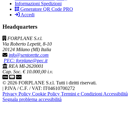
Informazioni Spedizioni
Generatore QR Code PRO
Accedi
Headquarters
FORPLANE S.r.l.
Via Roberto Lepetit, 8-10
20124 Milano (MI) Italia
info@sentorette.com
PEC: forplane@pec.it
REA MI-2620001
Cap. Soc. € 10.000,00 i.v.
© 2026 FORPLANE S.r.l. Tutti i diritti riservati.
|
P.IVA / C.F. / VAT: IT04610700272
Privacy Policy
Cookie Policy
Termini e Condizioni
Accessibilità
Segnala problema accessibilità