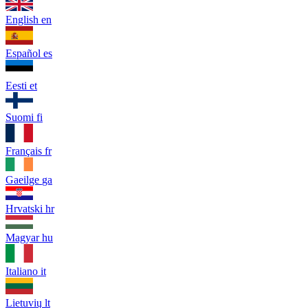
English
en
Español
es
Eesti
et
Suomi
fi
Français
fr
Gaeilge
ga
Hrvatski
hr
Magyar
hu
Italiano
it
Lietuvių
lt