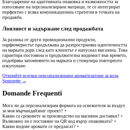
Благодарение на адаптивната опаковка и възможността за
използване на персонализирани матрици, те се интегрират
перфектно с всяка комуникационна стратегия в точката на
продажба.
Лоялност и задържане след продажбата
За разлика от други промоционални продукти,
парфюмеристът продължава да разпространява идентичността
на марката дори след като клиентът е напуснал магазина. Това
гарантира постоянна и продължителна видимост във времето,
подобрява запомнянето на марката и стимулира повторното
изкупуване.
Открийте всички персонализирани ароматизатори за кола
Sentorette →
Domande Frequenti
Мога ли да персонализирам формата на освежителя за въздух
за моя мърчандайзинг проект?
+
Какви са сроковете за производство на масивни доставки?
+
Възможно ли е поставяне на QR код върху опаковката?
+
Какви видове аромати се предлагат?
+