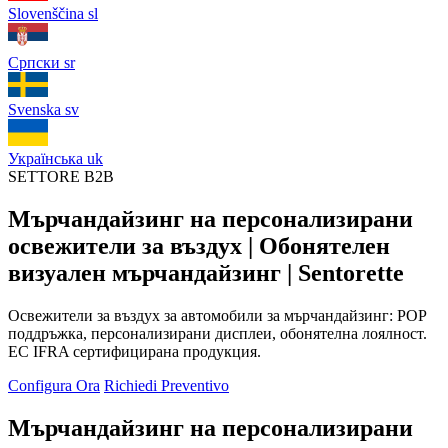
Slovenščina
sl
Српски
sr
Svenska
sv
Українська
uk
SETTORE B2B
Мърчандайзинг на персонализирани
освежители за въздух | Обонятелен
визуален мърчандайзинг | Sentorette
Освежители за въздух за автомобили за мърчандайзинг: POP
поддръжка, персонализирани дисплеи, обонятелна лоялност.
ЕС IFRA сертифицирана продукция.
Configura Ora
Richiedi Preventivo
Мърчандайзинг на персонализирани