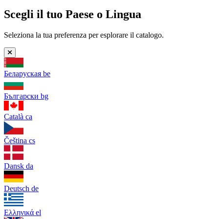
Scegli il tuo Paese o Lingua
Seleziona la tua preferenza per esplorare il catalogo.
Беларуская
be
Български
bg
Català
ca
Čeština
cs
Dansk
da
Deutsch
de
Ελληνικά
el