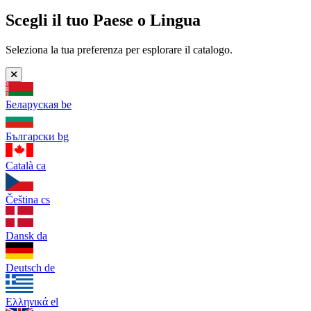
Scegli il tuo Paese o Lingua
Seleziona la tua preferenza per esplorare il catalogo.
Беларуская
be
Български
bg
Català
ca
Čeština
cs
Dansk
da
Deutsch
de
Ελληνικά
el