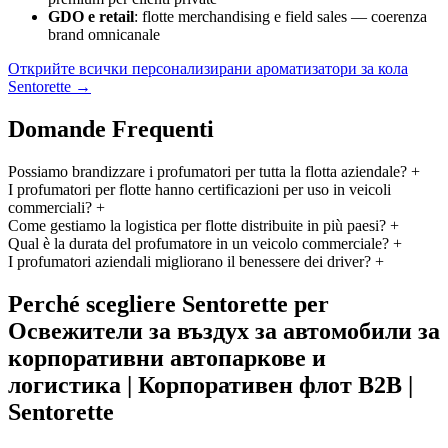
GDO e retail
: flotte merchandising e field sales — coerenza
brand omnicanale
Открийте всички персонализирани ароматизатори за кола
Sentorette →
Domande Frequenti
Possiamo brandizzare i profumatori per tutta la flotta aziendale?
+
I profumatori per flotte hanno certificazioni per uso in veicoli
commerciali?
+
Come gestiamo la logistica per flotte distribuite in più paesi?
+
Qual è la durata del profumatore in un veicolo commerciale?
+
I profumatori aziendali migliorano il benessere dei driver?
+
Perché scegliere Sentorette per
Освежители за въздух за автомобили за
корпоративни автопаркове и
логистика | Корпоративен флот B2B |
Sentorette