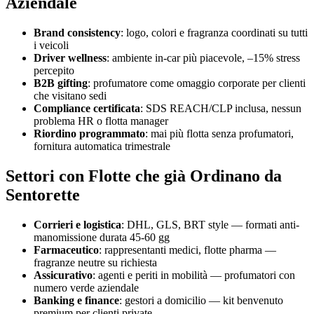
Aziendale
Brand consistency
: logo, colori e fragranza coordinati su tutti
i veicoli
Driver wellness
: ambiente in-car più piacevole, –15% stress
percepito
B2B gifting
: profumatore come omaggio corporate per clienti
che visitano sedi
Compliance certificata
: SDS REACH/CLP inclusa, nessun
problema HR o flotta manager
Riordino programmato
: mai più flotta senza profumatori,
fornitura automatica trimestrale
Settori con Flotte che già Ordinano da
Sentorette
Corrieri e logistica
: DHL, GLS, BRT style — formati anti-
manomissione durata 45-60 gg
Farmaceutico
: rappresentanti medici, flotte pharma —
fragranze neutre su richiesta
Assicurativo
: agenti e periti in mobilità — profumatori con
numero verde aziendale
Banking e finance
: gestori a domicilio — kit benvenuto
premium per clienti private