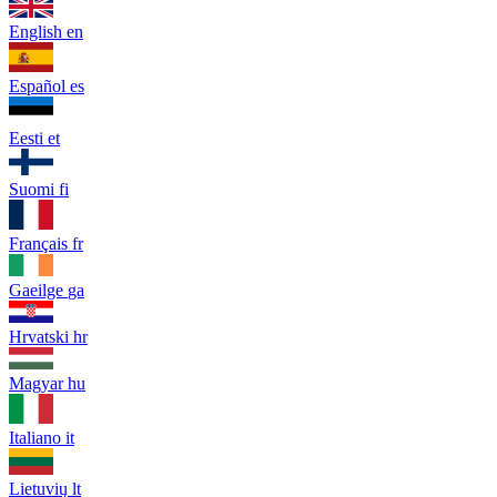
English
en
Español
es
Eesti
et
Suomi
fi
Français
fr
Gaeilge
ga
Hrvatski
hr
Magyar
hu
Italiano
it
Lietuvių
lt