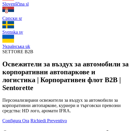
Slovenščina
sl
Српски
sr
Svenska
sv
Українська
uk
SETTORE B2B
Освежители за въздух за автомобили за
корпоративни автопаркове и
логистика | Корпоративен флот B2B |
Sentorette
Персонализирани освежители за въздух за автомобили за
корпоративни автопаркове, куриери и търговски превозни
средства: HD лого, аромати IFRA.
Configura Ora
Richiedi Preventivo