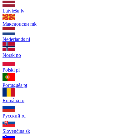
Latviešu
lv
Македонски
mk
Nederlands
nl
Norsk
no
Polski
pl
Português
pt
Română
ro
Русский
ru
Slovenčina
sk