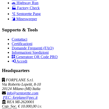
🚗 Highway Run
🏭 Factory Check
🫧 Sentorette Pang
💣 Minesweeper
Supporto & Tools
Contattaci
Certificazioni
Domande Frequenti (FAQ)
Informazioni Spedizioni
Generatore QR Code PRO
Accedi
Headquarters
FORPLANE S.r.l.
Via Roberto Lepetit, 8-10
20124 Milano (MI) Italia
info@sentorette.com
PEC: forplane@pec.it
REA MI-2620001
Cap. Soc. € 10.000,00 i.v.