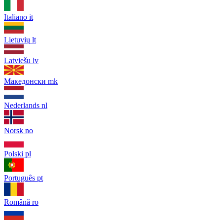
Italiano
it
Lietuvių
lt
Latviešu
lv
Македонски
mk
Nederlands
nl
Norsk
no
Polski
pl
Português
pt
Română
ro