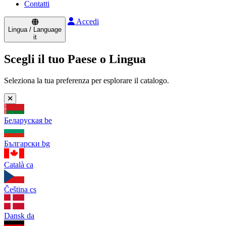
Contatti
Accedi
Lingua / Language
it
Scegli il tuo Paese o Lingua
Seleziona la tua preferenza per esplorare il catalogo.
Беларуская
be
Български
bg
Català
ca
Čeština
cs
Dansk
da