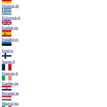
Deutsch
de
Ελληνικά
el
English
en
Español
es
Eesti
et
Suomi
fi
Français
fr
Gaeilge
ga
Hrvatski
hr
Magyar
hu