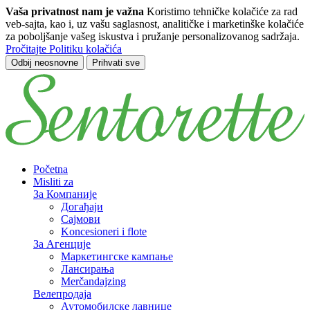
Vaša privatnost nam je važna
Koristimo tehničke kolačiće za rad
veb-sajta, kao i, uz vašu saglasnost, analitičke i marketinške kolačiće
za poboljšanje vašeg iskustva i pružanje personalizovanog sadržaja.
Pročitajte Politiku kolačića
Odbij neosnovne
Prihvati sve
Пређи на главни садржај
Početna
Misliti za
За Компаније
Догађаји
Сајмови
Koncesioneri i flote
За Агенције
Маркетингске кампање
Лансирања
Merčandajzing
Велепродаја
Аутомобилске лавнице