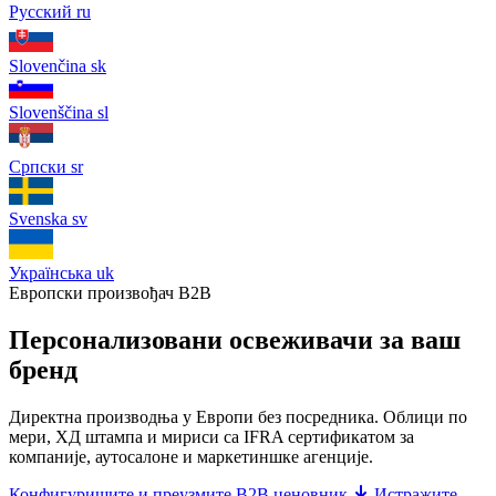
Русский
ru
Slovenčina
sk
Slovenščina
sl
Српски
sr
Svenska
sv
Українська
uk
Европски произвођач B2B
Персонализовани освеживачи за ваш
бренд
Директна производња у Европи без посредника. Облици по
мери, ХД штампа и мириси са IFRA сертификатом за
компаније, аутосалоне и маркетиншке агенције.
Конфигуришите и преузмите B2B ценовник
Истражите