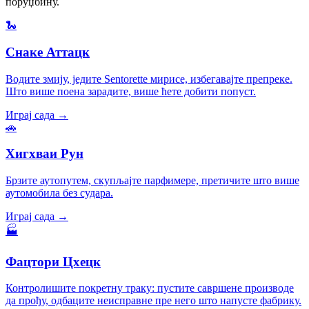
поруџбину.
🐍
Снаке Аттацк
Водите змију, једите Sentorette мирисе, избегавајте препреке.
Што више поена зарадите, више ћете добити попуст.
Играј сада →
🚗
Хигхваи Рун
Брзите аутопутем, скупљајте парфимере, претичите што више
аутомобила без судара.
Играј сада →
🏭
Фацтори Цхецк
Контролишите покретну траку: пустите савршене производе
да прођу, одбаците неисправне пре него што напусте фабрику.