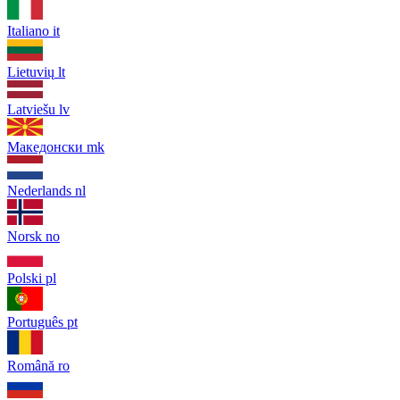
Italiano
it
Lietuvių
lt
Latviešu
lv
Македонски
mk
Nederlands
nl
Norsk
no
Polski
pl
Português
pt
Română
ro