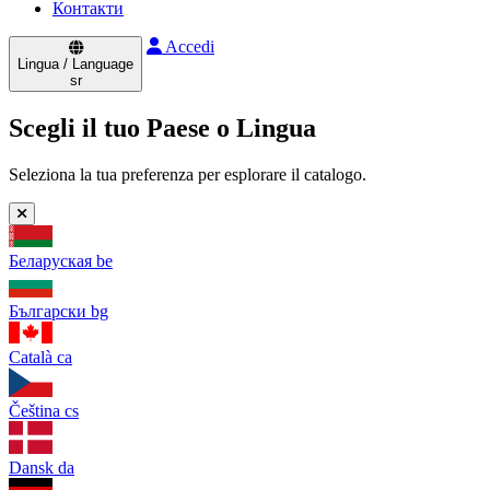
Контакти
Accedi
Lingua / Language
sr
Scegli il tuo Paese o Lingua
Seleziona la tua preferenza per esplorare il catalogo.
Беларуская
be
Български
bg
Català
ca
Čeština
cs
Dansk
da