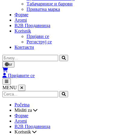
Табачарнице и барови
Приватна марка
Форме
Aromi
B2B Продавница
Korisnik
Пријави се
Региструј се
Контакти
Cerca
sr
Пријавите се
MENU
Početna
Misliti za
Форме
Aromi
B2B Продавница
Korisnik