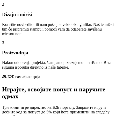
2
Dizajn i mirisi
Koristite novi editor ili nam pošaljite vektorsku grafiku. Naš tehnički
tim će pripremiti štampu i pomoći vam da odaberete savršenu
mirisnu notu.
3
Proizvodnja
Nakon odobrenja projekta, štampamo, izrezujemo i mirišemo. Brza i
sigurna isporuka direktno iz naše fabrike.
🎮 Б2Б гамификација
Играјте, освојите попуст и наручите
одмах
Три мини-игре директно на Б2Б порталу. Завршите игру и
добијте код за попуст до 5% који ћете применити на следећу