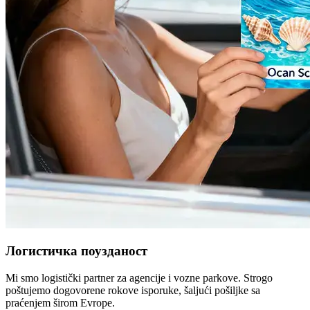
Логистичка поузданост
Mi smo logistički partner za agencije i vozne parkove. Strogo
poštujemo dogovorene rokove isporuke, šaljući pošiljke sa
praćenjem širom Evrope.