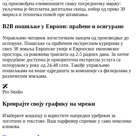
од произвођача елиминишете сваку посредничку маржу:
укључена је бесплатна дигитална скица, избор од преко 30
мириса и техничка помоћ пре штампања.
B2B пошиљке у Европи: праћене и осигуране
Управљамо читавим логистичким ланцем од производње до
испоруке. Пошиљке са праћеним експресним куририма у
свих 38 земаља Европске уније и Европског економског
простора, са роковима транзита од 2-5 радних дана. За хитне
поруџбине доступна је приоритетна експресна услуга са
испоруком у року од 24-48 сати. Такође управљамо
пошиљкама на више одредишта за компаније са филијалама у
различитим земљама.
Pro Studio
Креирајте своју графику на мрежи
Изаберите коцкицу и користите напредни уређивач за
логотипе и текстове. Ваш парфимер спреман у само неколико
кликова.