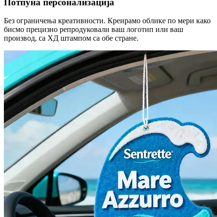
Потпуна персонализација
Без ограничења креативности. Креирамо облике по мери како
бисмо прецизно репродуковали ваш логотип или ваш
производ, са ХД штампом са обе стране.