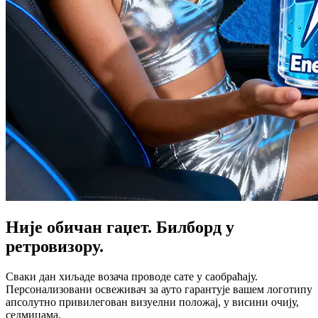
Није обичан гаџет. Билборд у
ретровизору.
Сваки дан хиљаде возача проводе сате у саобраћају.
Персонализовани освеживач за ауто гарантује вашем логотипу
апсолутно привилегован визуелни положај, у висини очију,
седмицама.