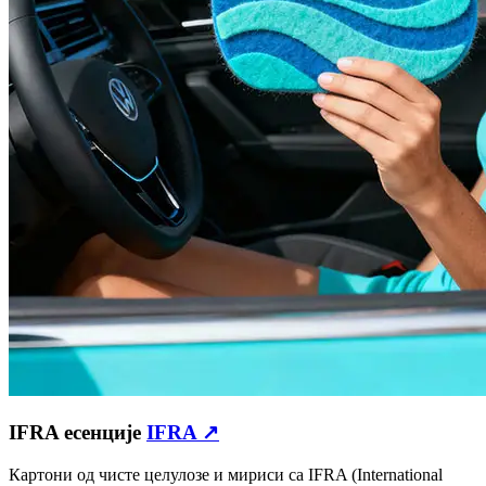
IFRA есенције
IFRA ↗
Картони од чисте целулозе и мириси са IFRA (International