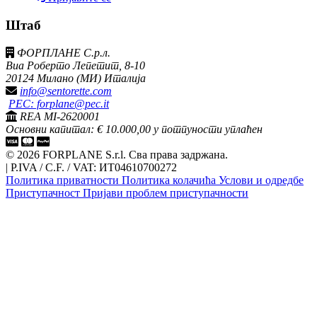
Штаб
ФОРПЛАНЕ С.р.л.
Виа Роберто Лепетит, 8-10
20124 Милано (МИ) Италија
info@sentorette.com
PEC: forplane@pec.it
REA MI-2620001
Основни капитал: € 10.000,00 у потпуности уплаћен
© 2026 FORPLANE S.r.l. Сва права задржана.
|
P.IVA / C.F. / VAT: ИТ04610700272
Политика приватности
Политика колачића
Услови и одредбе
Приступачност
Пријави проблем приступачности