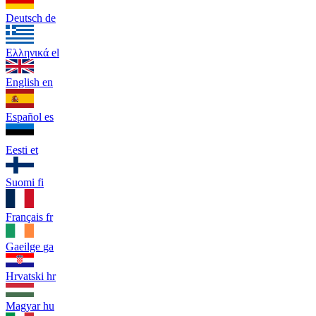
Deutsch
de
Ελληνικά
el
English
en
Español
es
Eesti
et
Suomi
fi
Français
fr
Gaeilge
ga
Hrvatski
hr
Magyar
hu