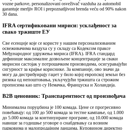
vozne parkove, personalizovani osveživač vazduha za automobil
garantuje merljiv ROI i prepoznatljivost brenda veću od 90% nakon
30 dana.
IFRA сертификовани мириси: усклађеност за
свако тржиште ЕУ
Све есенције које се користе у нашим персонализованим
освеживачима ваздуха су у складу са Кодексом праксе
Међународног удружења мириса (IFRA). IFRA стандард
дефинише максималне дозвољене концентрације за сваки
мирисни састојак у потрошачким производима, осигуравајући
сигурност за крајње кориснике. За компаније, ово значи да
могу да дистрибуирају гаџет у било којој европској земљи без
ризика од непоштовања, укључујући тржишта са строжим
прописима као што су Немачка, Француска и Холандија.
B2B ценовник: Транспарентност од произвођача
Минимална поруџбина је 100 комада. Цене се прогресивно
повећавају: од 100 до 500 комада за тестне кампање, од 1.000
до 5.000 комада за континуиране програме, од 10.000 комада
навише за годишње уговоре о снабдевању са возним
парковима и малопродајним ланцима. Куповином директно