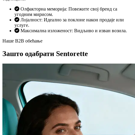
Олфакторна меморија: Повежите свој бренд са
угодним мирисом.
Лојалност: Идеално за поклоне након продаје или
услуге.
Максимална изложеност: Видљиво и изван возила.
Наше B2B обећање
Зашто одабрати Sentorette