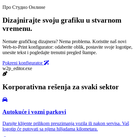
Про Студио Онлине
Dizajnirajte svoju grafiku u stvarnom
vremenu.
Nemate grafičkog dizajnera? Nema problema. Koristite naš novi
Web-to-Print konfigurator: odaberite oblik, postavite svoje logotipe,
unesite tekst i pogledajte trenutni pregled štampe.
Pokreni konfigurator
w2p_editor.exe
Korporativna rešenja za svaki sektor
Autokuće i vozni parkovi
Darujte klijente prilikom preuzimanja vozila ili nakon servisa. Vaš
logotip će putovati sa njima hiljadama kilometara.