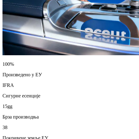
100%
Произведено у ЕУ
IFRA
Сигурне есенције
15gg
Брза производња
38
Покривене земље ЕУ