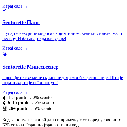
Играј сада →
🫧
Sentorette Панг
Пуцајте мехуриће мириса својим топом: велики се деле, мали
нестају. Избегавајте да вас ударе!
Играј сада →
💣
Sentorette Минесвеепер
Пронађите све мине скривене у мрежи без детонације. Што је
игра тежа, то је већи попуст!
Играј сада →
🥈
1–5 punti
→
2% sconto
🥇
6–15 punti
→
3% sconto
🏆
26+ punti
→
5% sconto
Код за попуст важи 30 дана и примењује се поред уговорних
Б2Б услова. Један по један активни код.