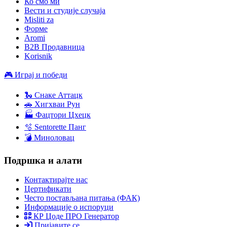
Ко смо ми
Вести и студије случаја
Misliti za
Форме
Aromi
B2B Продавница
Korisnik
🎮 Играј и победи
🐍 Снаке Аттацк
🚗 Хигхваи Рун
🏭 Фацтори Цхецк
🫧 Sentorette Панг
💣 Миноловац
Подршка и алати
Контактирајте нас
Цертификати
Често постављана питања (ФАК)
Информације о испоруци
КР Цоде ПРО Генератор
Пријавите се