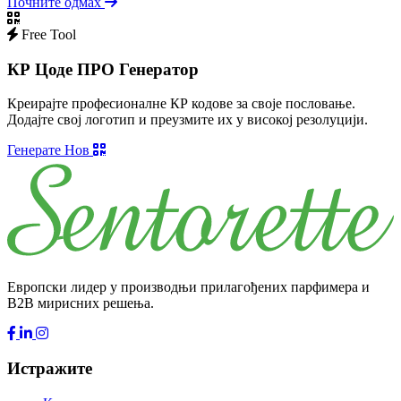
Почните одмах
Free Tool
КР Цоде ПРО Генератор
Креирајте професионалне КР кодове за своје пословање.
Додајте свој логотип и преузмите их у високој резолуцији.
Генерате Нов
Европски лидер у производњи прилагођених парфимера и
B2B мирисних решења.
Истражите