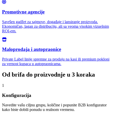
Promotivne agencije
Savršen gadžet za sajmove, događaje i lansiranje proizvoda.
Ekonomičan, lagan za distribuciju, ali sa veoma visokim vizuelnim
ROI-em.
Maloprodaja i autopraonice
Private Label linije spremne za prodaju na kasi ili premium pokloni
za vernost kupaca u autopraonicama.
Od brifa do proizvodnje u 3 koraka
1
Konfiguracija
Navedite vašu ciljnu grupu, količine i popunite B2B konfigurator
kako biste dobili ponudu u realnom vremenu.