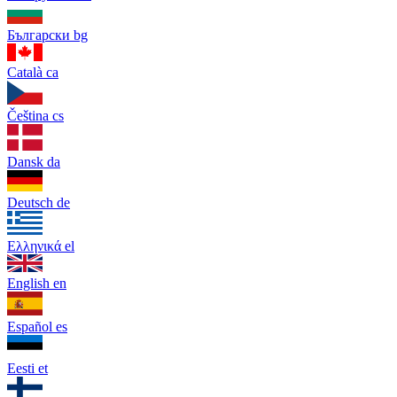
Български
bg
Català
ca
Čeština
cs
Dansk
da
Deutsch
de
Ελληνικά
el
English
en
Español
es
Eesti
et