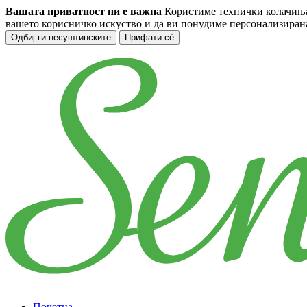
Вашата приватност ни е важна
Користиме технички колачиња 
вашето корисничко искуство и да ви понудиме персонализира
Одбиј ги несуштинските
Прифати сè
Прескокнете до главната содржина
Почетна