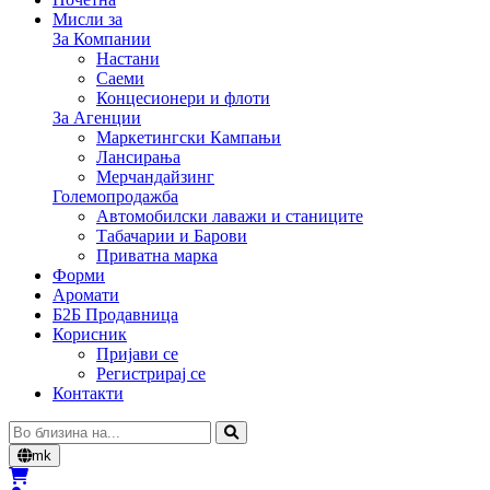
Мисли за
За Компании
Настани
Саеми
Концесионери и флоти
За Агенции
Маркетингски Кампањи
Лансирања
Мерчандайзинг
Големопродажба
Автомобилски лаважи и станиците
Табачарии и Барови
Приватна марка
Форми
Аромати
Б2Б Продавница
Корисник
Пријави се
Регистрирај се
Контакти
Cerca
mk