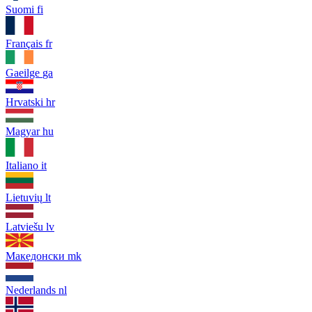
Suomi
fi
Français
fr
Gaeilge
ga
Hrvatski
hr
Magyar
hu
Italiano
it
Lietuvių
lt
Latviešu
lv
Македонски
mk
Nederlands
nl