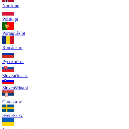
Norsk
no
Polski
pl
Português
pt
Română
ro
Русский
ru
Slovenčina
sk
Slovenščina
sl
Српски
sr
Svenska
sv