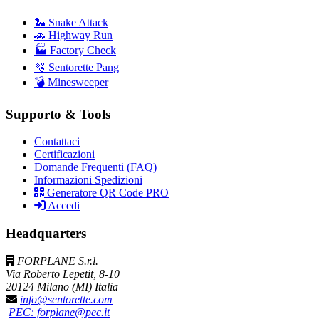
🐍 Snake Attack
🚗 Highway Run
🏭 Factory Check
🫧 Sentorette Pang
💣 Minesweeper
Supporto & Tools
Contattaci
Certificazioni
Domande Frequenti (FAQ)
Informazioni Spedizioni
Generatore QR Code PRO
Accedi
Headquarters
FORPLANE S.r.l.
Via Roberto Lepetit, 8-10
20124 Milano (MI) Italia
info@sentorette.com
PEC: forplane@pec.it