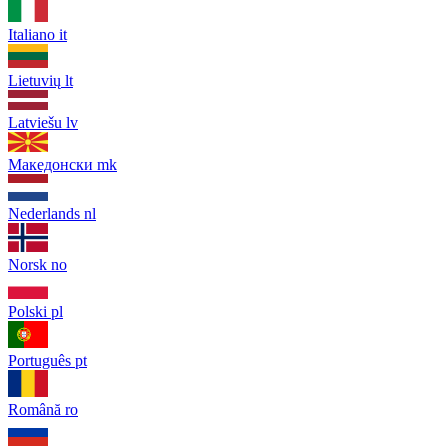
Italiano
it
Lietuvių
lt
Latviešu
lv
Македонски
mk
Nederlands
nl
Norsk
no
Polski
pl
Português
pt
Română
ro