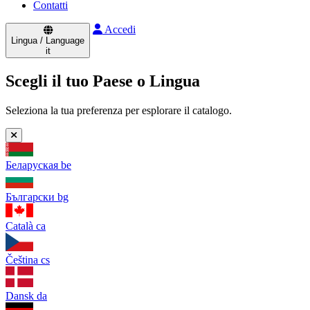
Contatti
Accedi
Lingua / Language
it
Scegli il tuo Paese o Lingua
Seleziona la tua preferenza per esplorare il catalogo.
Беларуская
be
Български
bg
Català
ca
Čeština
cs
Dansk
da