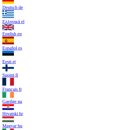
Deutsch
de
Ελληνικά
el
English
en
Español
es
Eesti
et
Suomi
fi
Français
fr
Gaeilge
ga
Hrvatski
hr
Magyar
hu