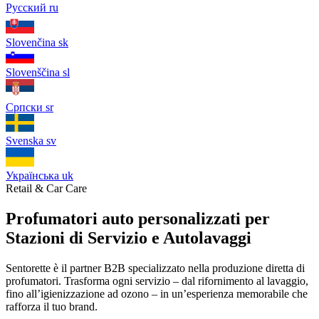
Русский
ru
Slovenčina
sk
Slovenščina
sl
Српски
sr
Svenska
sv
Українська
uk
Retail & Car Care
Profumatori auto personalizzati per
Stazioni di Servizio e Autolavaggi
Sentorette è il partner B2B specializzato nella produzione diretta di
profumatori. Trasforma ogni servizio – dal rifornimento al lavaggio,
fino all’igienizzazione ad ozono – in un’esperienza memorabile che
rafforza il tuo brand.