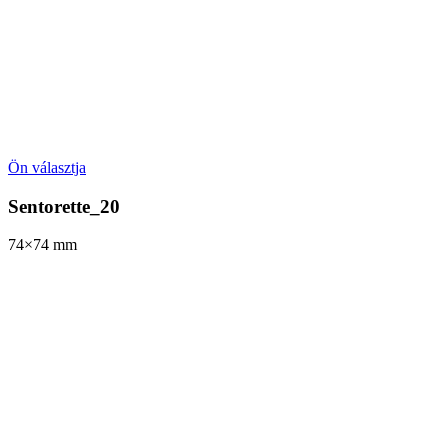
Ön választja
Sentorette_20
74×74
mm