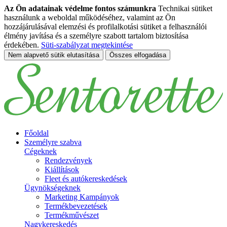
Az Ön adatainak védelme fontos számunkra
Technikai sütiket
használunk a weboldal működéséhez, valamint az Ön
hozzájárulásával elemzési és profilalkotási sütiket a felhasználói
élmény javítása és a személyre szabott tartalom biztosítása
érdekében.
Süti-szabályzat megtekintése
Nem alapvető sütik elutasítása
Összes elfogadása
Ugrás a fő tartalomhoz
Főoldal
Személyre szabva
Cégeknek
Rendezvények
Kiállítások
Fleet és autókereskedések
Ügynökségeknek
Marketing Kampányok
Termékbevezetések
Termékművészet
Nagykereskedés