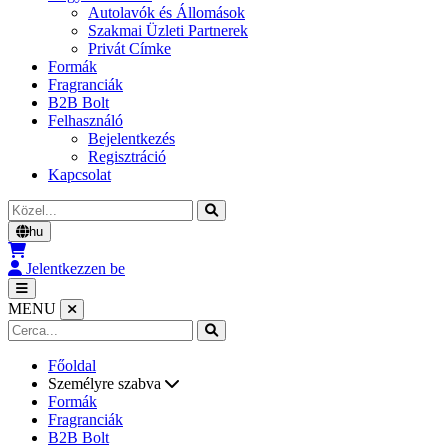
Autolavók és Állomások
Szakmai Üzleti Partnerek
Privát Címke
Formák
Fragranciák
B2B Bolt
Felhasználó
Bejelentkezés
Regisztráció
Kapcsolat
Cerca
hu
Jelentkezzen be
MENU
Főoldal
Személyre szabva
Formák
Fragranciák
B2B Bolt