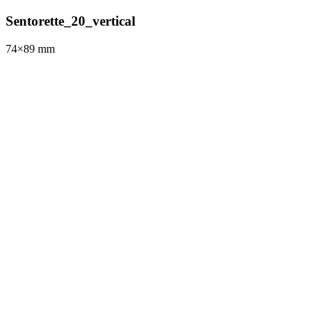
Sentorette_20_vertical
74×89
mm