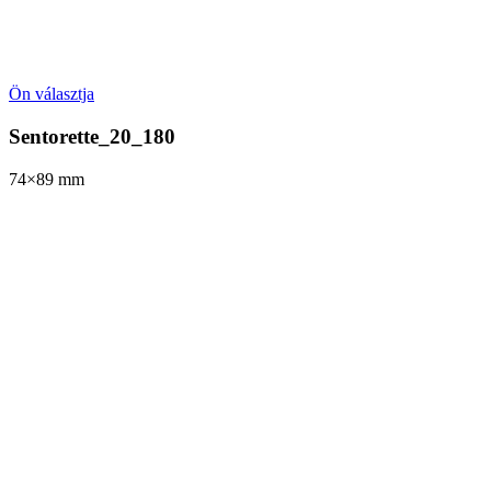
Ön választja
Sentorette_20_180
74×89
mm