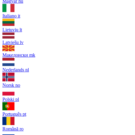
Magyar
hu
Italiano
it
Lietuvių
lt
Latviešu
lv
Македонски
mk
Nederlands
nl
Norsk
no
Polski
pl
Português
pt
Română
ro