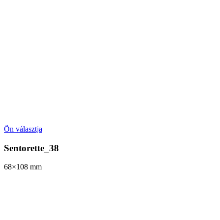
Ön választja
Sentorette_38
68×108
mm