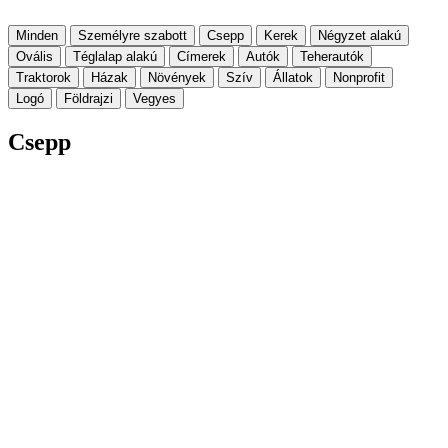
Minden
Személyre szabott
Csepp
Kerek
Négyzet alakú
Ovális
Téglalap alakú
Címerek
Autók
Teherautók
Traktorok
Házak
Növények
Szív
Állatok
Nonprofit
Logó
Földrajzi
Vegyes
Csepp