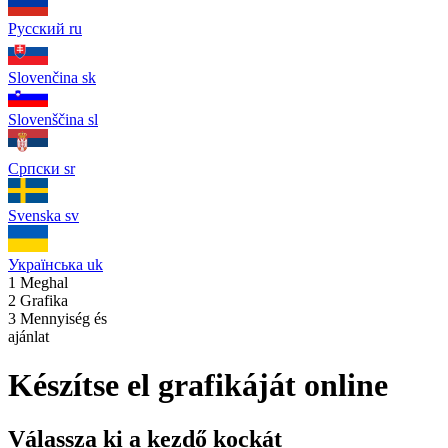
Русский
ru
Slovenčina
sk
Slovenščina
sl
Српски
sr
Svenska
sv
Українська
uk
1
Meghal
2
Grafika
3
Mennyiség és
ajánlat
Készítse el grafikáját online
Válassza ki a kezdő kockát