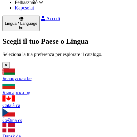
Felhasználó
Kapcsolat
Accedi
Lingua / Language
hu
Scegli il tuo Paese o Lingua
Seleziona la tua preferenza per esplorare il catalogo.
Беларуская
be
Български
bg
Català
ca
Čeština
cs
Dansk
da