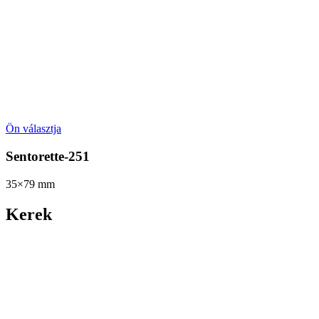
Ön választja
Sentorette-251
35×79
mm
Kerek