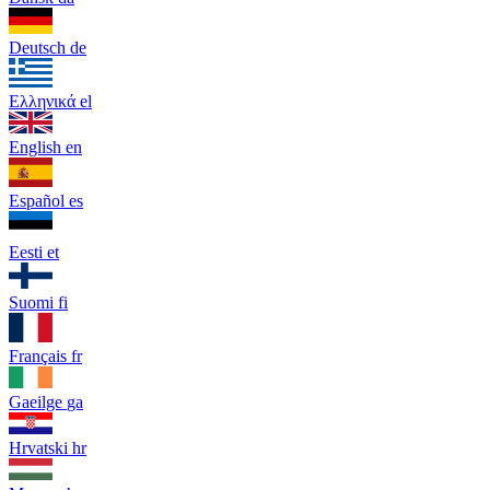
Deutsch
de
Ελληνικά
el
English
en
Español
es
Eesti
et
Suomi
fi
Français
fr
Gaeilge
ga
Hrvatski
hr