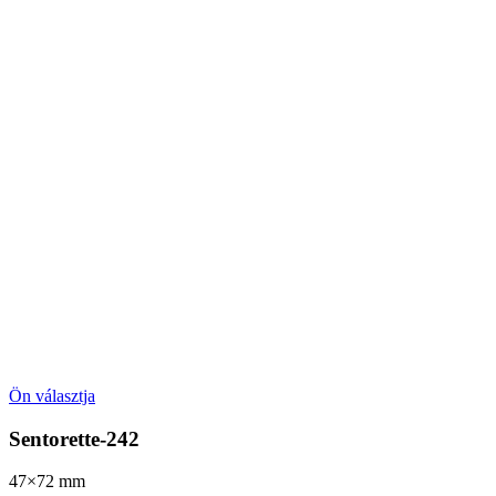
Ön választja
Sentorette-242
47×72
mm