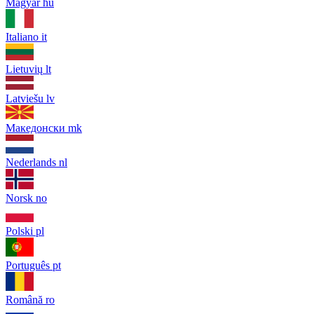
Magyar
hu
Italiano
it
Lietuvių
lt
Latviešu
lv
Македонски
mk
Nederlands
nl
Norsk
no
Polski
pl
Português
pt
Română
ro