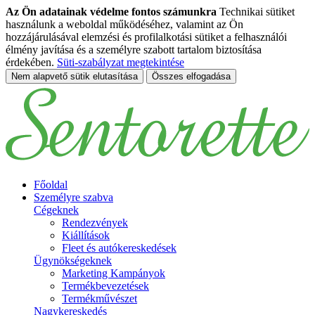
Az Ön adatainak védelme fontos számunkra
Technikai sütiket
használunk a weboldal működéséhez, valamint az Ön
hozzájárulásával elemzési és profilalkotási sütiket a felhasználói
élmény javítása és a személyre szabott tartalom biztosítása
érdekében.
Süti-szabályzat megtekintése
Nem alapvető sütik elutasítása
Összes elfogadása
Ugrás a fő tartalomhoz
Főoldal
Személyre szabva
Cégeknek
Rendezvények
Kiállítások
Fleet és autókereskedések
Ügynökségeknek
Marketing Kampányok
Termékbevezetések
Termékművészet
Nagykereskedés