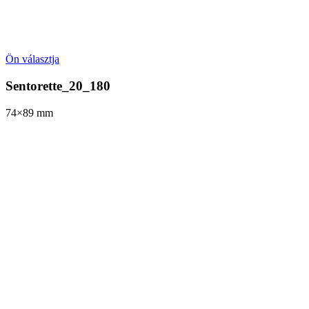
Ön választja
Sentorette_20_180
74×89
mm