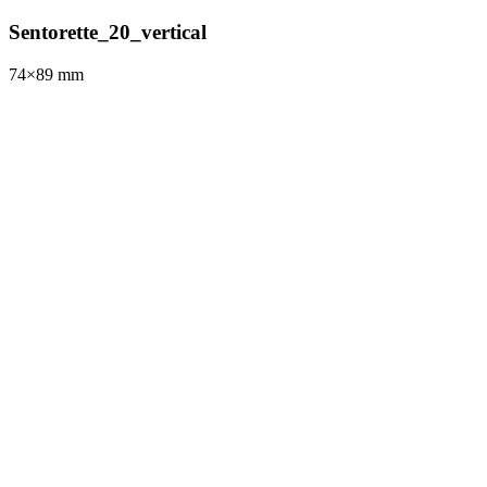
Sentorette_20_vertical
74×89
mm