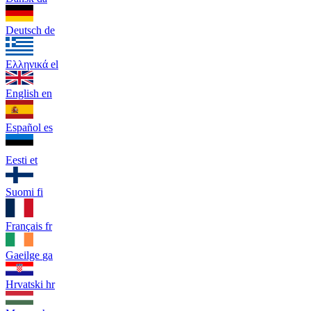
Deutsch
de
Ελληνικά
el
English
en
Español
es
Eesti
et
Suomi
fi
Français
fr
Gaeilge
ga
Hrvatski
hr