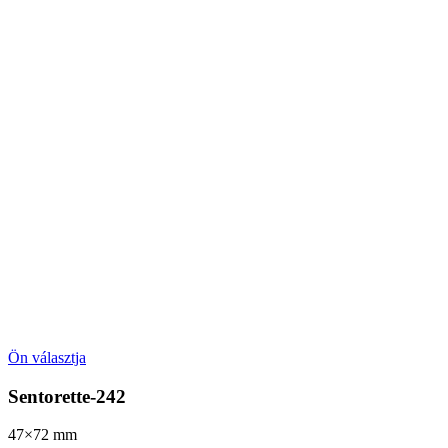
Ön választja
Sentorette-242
47×72
mm