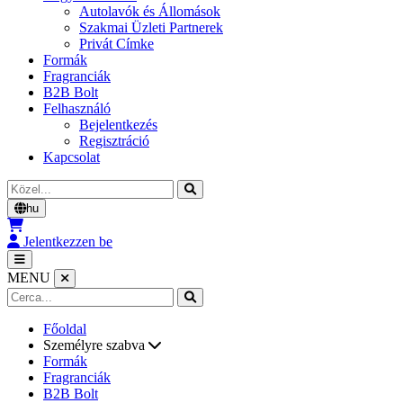
Autolavók és Állomások
Szakmai Üzleti Partnerek
Privát Címke
Formák
Fragranciák
B2B Bolt
Felhasználó
Bejelentkezés
Regisztráció
Kapcsolat
Cerca
hu
Jelentkezzen be
MENU
Főoldal
Személyre szabva
Formák
Fragranciák
B2B Bolt