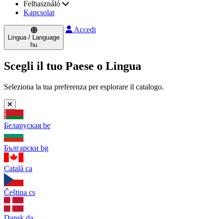
Felhasználó
Kapcsolat
Accedi
Lingua / Language
hu
Scegli il tuo Paese o Lingua
Seleziona la tua preferenza per esplorare il catalogo.
Беларуская
be
Български
bg
Català
ca
Čeština
cs
Dansk
da