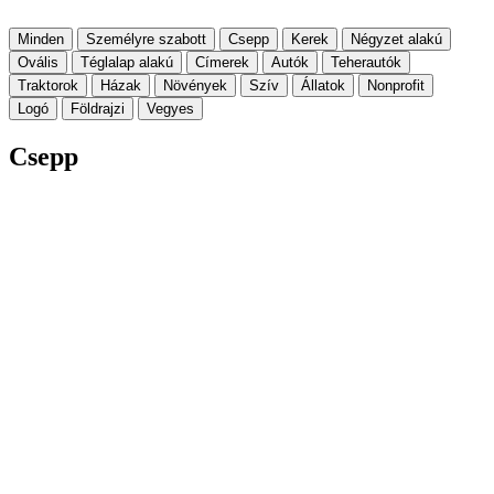
Minden
Személyre szabott
Csepp
Kerek
Négyzet alakú
Ovális
Téglalap alakú
Címerek
Autók
Teherautók
Traktorok
Házak
Növények
Szív
Állatok
Nonprofit
Logó
Földrajzi
Vegyes
Csepp