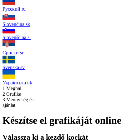
Русский
ru
Slovenčina
sk
Slovenščina
sl
Српски
sr
Svenska
sv
Українська
uk
1
Meghal
2
Grafika
3
Mennyiség és
ajánlat
Készítse el grafikáját online
Válassza ki a kezdő kockát