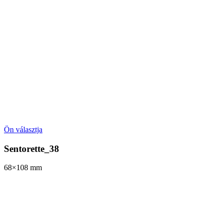
Ön választja
Sentorette_38
68×108
mm