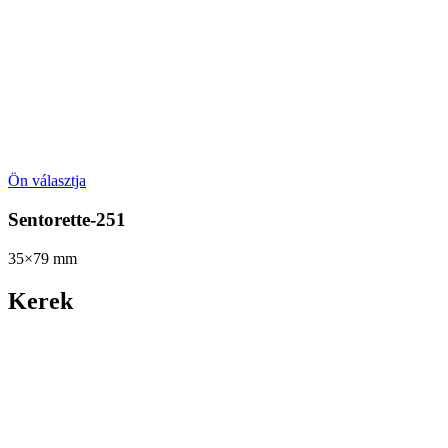
Ön választja
Sentorette-251
35×79
mm
Kerek