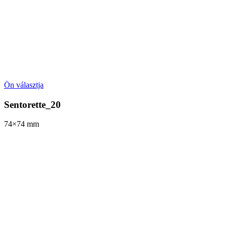
Ön választja
Sentorette_20
74×74
mm