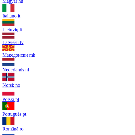
Magyar
hu
Italiano
it
Lietuvių
lt
Latviešu
lv
Македонски
mk
Nederlands
nl
Norsk
no
Polski
pl
Português
pt
Română
ro