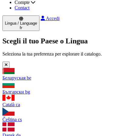
Compte
Contact
Accedi
Lingua / Language
fr
Scegli il tuo Paese o Lingua
Seleziona la tua preferenza per esplorare il catalogo.
Беларуская
be
Български
bg
Català
ca
Čeština
cs
Dansk
da