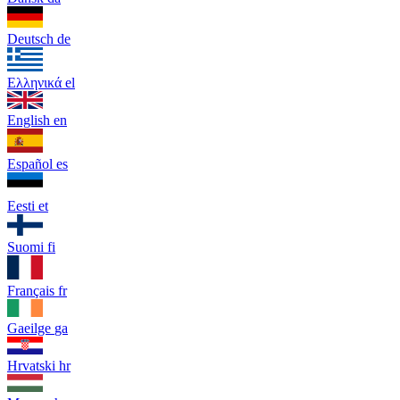
Deutsch
de
Ελληνικά
el
English
en
Español
es
Eesti
et
Suomi
fi
Français
fr
Gaeilge
ga
Hrvatski
hr