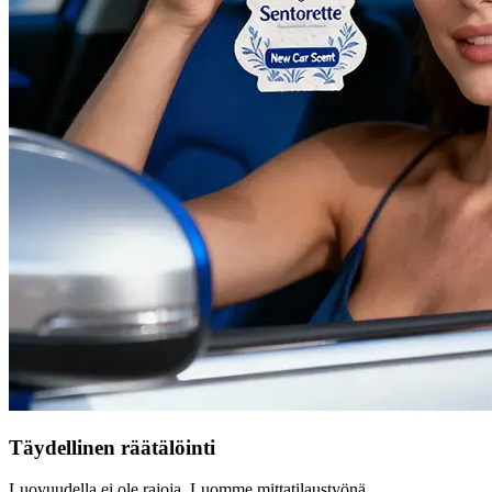
Täydellinen räätälöinti
Luovuudella ei ole rajoja. Luomme mittatilaustyönä