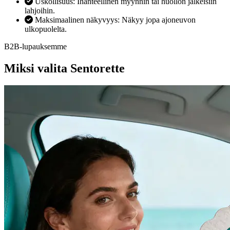
Uskollisuus: Ihanteellinen myynnin tai huollon jälkeisiin
lahjoihin.
Maksimaalinen näkyvyys: Näkyy jopa ajoneuvon
ulkopuolelta.
B2B-lupauksemme
Miksi valita Sentorette