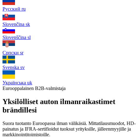
Русский
ru
Slovenčina
sk
Slovenščina
sl
Српски
sr
Svenska
sv
Українська
uk
Eurooppalainen B2B-valmistaja
Yksilölliset auton ilmanraikastimet
brändillesi
Suora tuotanto Euroopassa ilman välikäsiä. Mittatilausmuodot, HD-
painatus ja IFRA-sertifioidut tuoksut yrityksille, jälleenmyyjille ja
markkinointitoimistoille.