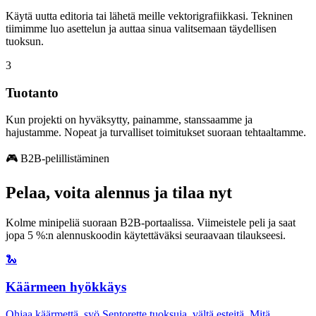
Käytä uutta editoria tai lähetä meille vektorigrafiikkasi. Tekninen
tiimimme luo asettelun ja auttaa sinua valitsemaan täydellisen
tuoksun.
3
Tuotanto
Kun projekti on hyväksytty, painamme, stanssaamme ja
hajustamme. Nopeat ja turvalliset toimitukset suoraan tehtaaltamme.
🎮 B2B-pelillistäminen
Pelaa, voita alennus ja tilaa nyt
Kolme minipeliä suoraan B2B-portaalissa. Viimeistele peli ja saat
jopa 5 %:n alennuskoodin käytettäväksi seuraavaan tilaukseesi.
🐍
Käärmeen hyökkäys
Ohjaa käärmettä, syö Sentorette tuoksuja, vältä esteitä. Mitä