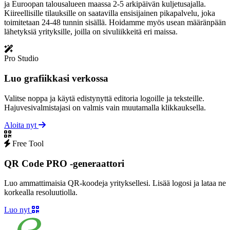
ja Euroopan talousalueen maassa 2-5 arkipäivän kuljetusajalla.
Kiireellisille tilauksille on saatavilla ensisijainen pikapalvelu, joka
toimitetaan 24-48 tunnin sisällä. Hoidamme myös usean määränpään
lähetyksiä yrityksille, joilla on sivuliikkeitä eri maissa.
Pro Studio
Luo grafiikkasi verkossa
Valitse noppa ja käytä edistynyttä editoria logoille ja teksteille.
Hajuvesivalmistajasi on valmis vain muutamalla klikkauksella.
Aloita nyt
Free Tool
QR Code PRO -generaattori
Luo ammattimaisia ​​QR-koodeja yrityksellesi. Lisää logosi ja lataa ne
korkealla resoluutiolla.
Luo nyt