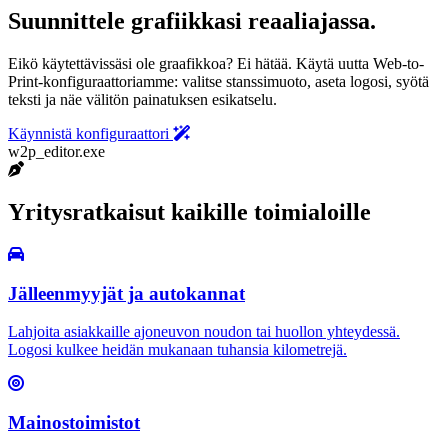
Suunnittele grafiikkasi reaaliajassa.
Eikö käytettävissäsi ole graafikkoa? Ei hätää. Käytä uutta Web-to-
Print-konfiguraattoriamme: valitse stanssimuoto, aseta logosi, syötä
teksti ja näe välitön painatuksen esikatselu.
Käynnistä konfiguraattori
w2p_editor.exe
Yritysratkaisut kaikille toimialoille
Jälleenmyyjät ja autokannat
Lahjoita asiakkaille ajoneuvon noudon tai huollon yhteydessä.
Logosi kulkee heidän mukanaan tuhansia kilometrejä.
Mainostoimistot