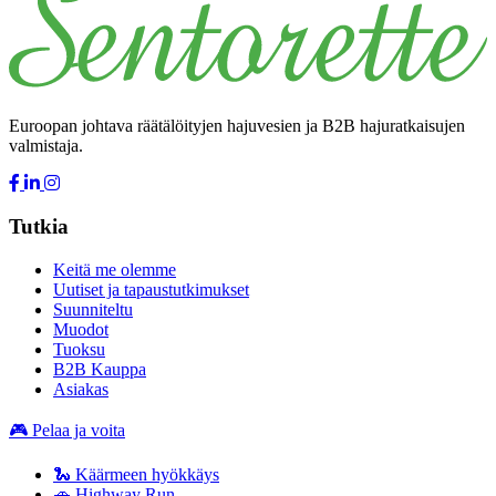
Euroopan johtava räätälöityjen hajuvesien ja B2B hajuratkaisujen
valmistaja.
Tutkia
Keitä me olemme
Uutiset ja tapaustutkimukset
Suunniteltu
Muodot
Tuoksu
B2B Kauppa
Asiakas
🎮 Pelaa ja voita
🐍 Käärmeen hyökkäys
🚗 Highway Run