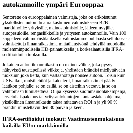
autokannoille ympäri Eurooppaa
Sentorette on eurooppalainen valmistaja, joka on erikoistunut
yksilöllisten auton ilmanraikastimien valmistukseen B2B-
markkinoille: yrityksille, mainostoimistoille, jälleenmyyjille,
autopesuloille, rengasliikkeille ja yritysten autokannoille. Vain 100
kappaleen vähimmäistilauksella valmistamme puhtaasta selluloosasta
valmistettuja ilmanraikastimia mittatilaustyönä tehdyillä muodoilla,
molemminpuolisella HD-painatuksella ja korkealaatuisilla IFRA-
sertifioiduilla tuoksuilla.
Jokainen auton ilmanraikastin on mainosväline, joka pysyy
näkyvissä taustapeilissä viikkoja, yhdistäen brändisi miellyttävään
tuoksuun joka kerta, kun vastaanottaja nousee autoon. Toisin kuin
USB-tikut, muistilehtiöt ja kalenterit, ilmanraikastin ei päädy
laatikon pohjalle: se on esillä, se on aisteihin vetoava ja se on
välittömästi tunnistettava. Olipa kyseessä suoramainontakampanja,
tervetuliaispakkaus tai yritysautokantojen kanta-asiakasohjelma,
yksilöllinen ilmanraikastin takaa mitattavan ROI:n ja yli 90 %
brändin muistettavuuden 30 päivän jälkeen.
IFRA-sertifioidut tuoksut: Vaatimustenmukaisuus
kaikilla EU:n markkinoilla