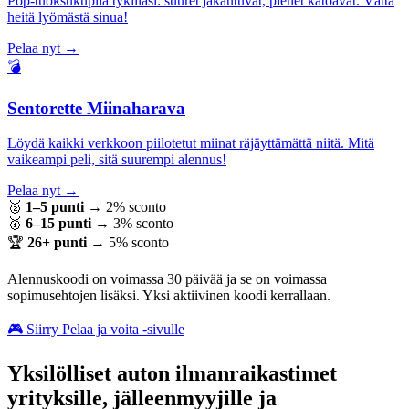
Pop-tuoksukuplia tykilläsi: suuret jakautuvat, pienet katoavat. Vältä
heitä lyömästä sinua!
Pelaa nyt →
💣
Sentorette Miinaharava
Löydä kaikki verkkoon piilotetut miinat räjäyttämättä niitä. Mitä
vaikeampi peli, sitä suurempi alennus!
Pelaa nyt →
🥈
1–5 punti
→
2% sconto
🥇
6–15 punti
→
3% sconto
🏆
26+ punti
→
5% sconto
Alennuskoodi on voimassa 30 päivää ja se on voimassa
sopimusehtojen lisäksi. Yksi aktiivinen koodi kerrallaan.
🎮 Siirry Pelaa ja voita -sivulle
Yksilölliset auton ilmanraikastimet
yrityksille, jälleenmyyjille ja