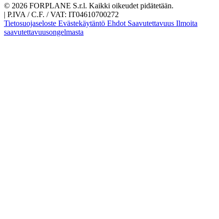
© 2026 FORPLANE S.r.l. Kaikki oikeudet pidätetään.
|
P.IVA / C.F. / VAT: IT04610700272
Tietosuojaseloste
Evästekäytäntö
Ehdot
Saavutettavuus
Ilmoita
saavutettavuusongelmasta