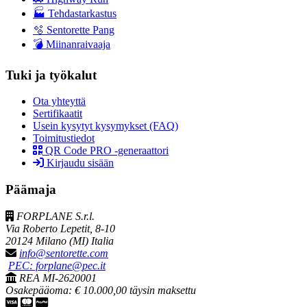
🏭 Tehdastarkastus
🫧 Sentorette Pang
💣 Miinanraivaaja
Tuki ja työkalut
Ota yhteyttä
Sertifikaatit
Usein kysytyt kysymykset (FAQ)
Toimitustiedot
QR Code PRO -generaattori
Kirjaudu sisään
Päämaja
FORPLANE S.r.l.
Via Roberto Lepetit, 8-10
20124 Milano (MI) Italia
info@sentorette.com
PEC: forplane@pec.it
REA MI-2620001
Osakepääoma: € 10.000,00 täysin maksettu