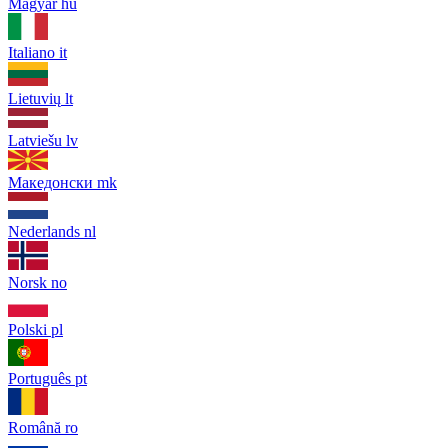
Magyar
hu
Italiano
it
Lietuvių
lt
Latviešu
lv
Македонски
mk
Nederlands
nl
Norsk
no
Polski
pl
Português
pt
Română
ro