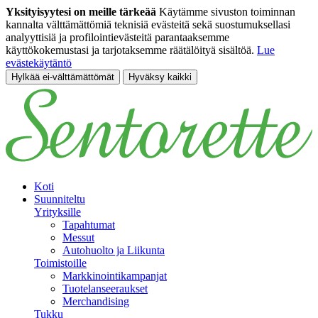
Yksityisyytesi on meille tärkeää
Käytämme sivuston toiminnan
kannalta välttämättömiä teknisiä evästeitä sekä suostumuksellasi
analyyttisiä ja profilointievästeitä parantaaksemme
käyttökokemustasi ja tarjotaksemme räätälöityä sisältöä.
Lue
evästekäytäntö
Hylkää ei-välttämättömät
Hyväksy kaikki
Siirry pääsisältöön
Koti
Suunniteltu
Yrityksille
Tapahtumat
Messut
Autohuolto ja Liikunta
Toimistoille
Markkinointikampanjat
Tuotelanseeraukset
Merchandising
Tukku