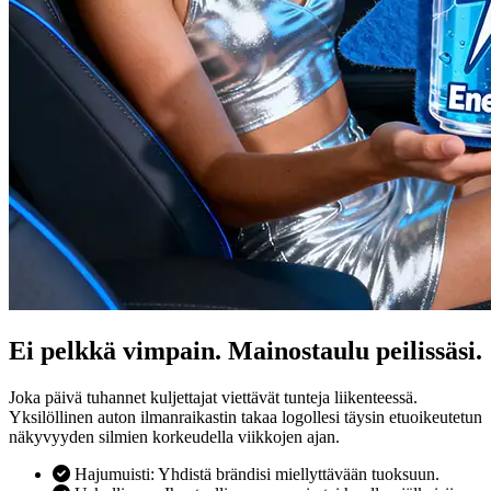
Ei pelkkä vimpain. Mainostaulu peilissäsi.
Joka päivä tuhannet kuljettajat viettävät tunteja liikenteessä.
Yksilöllinen auton ilmanraikastin takaa logollesi täysin etuoikeutetun
näkyvyyden silmien korkeudella viikkojen ajan.
Hajumuisti: Yhdistä brändisi miellyttävään tuoksuun.