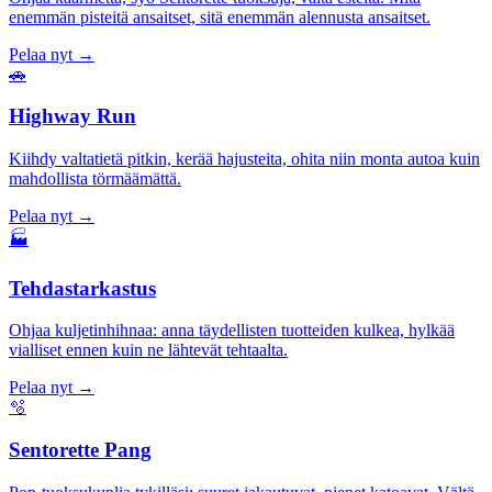
enemmän pisteitä ansaitset, sitä enemmän alennusta ansaitset.
Pelaa nyt →
🚗
Highway Run
Kiihdy valtatietä pitkin, kerää hajusteita, ohita niin monta autoa kuin
mahdollista törmäämättä.
Pelaa nyt →
🏭
Tehdastarkastus
Ohjaa kuljetinhihnaa: anna täydellisten tuotteiden kulkea, hylkää
vialliset ennen kuin ne lähtevät tehtaalta.
Pelaa nyt →
🫧
Sentorette Pang