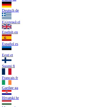
Deutsch
de
Ελληνικά
el
English
en
Español
es
Eesti
et
Suomi
fi
Français
fr
Gaeilge
ga
Hrvatski
hr