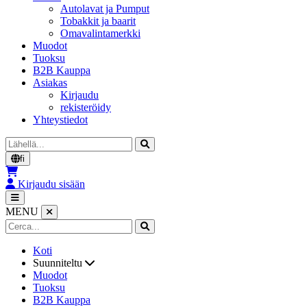
Autolavat ja Pumput
Tobakkit ja baarit
Omavalintamerkki
Muodot
Tuoksu
B2B Kauppa
Asiakas
Kirjaudu
rekisteröidy
Yhteystiedot
Cerca
fi
Kirjaudu sisään
MENU
Koti
Suunniteltu
Muodot
Tuoksu
B2B Kauppa