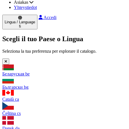
Asiakas
Yhteystiedot
Accedi
Lingua / Language
fi
Scegli il tuo Paese o Lingua
Seleziona la tua preferenza per esplorare il catalogo.
Беларуская
be
Български
bg
Català
ca
Čeština
cs
Dansk
da