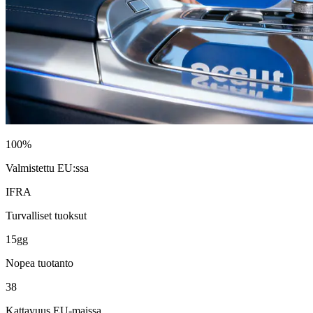
100%
Valmistettu EU:ssa
IFRA
Turvalliset tuoksut
15gg
Nopea tuotanto
38
Kattavuus EU-maissa