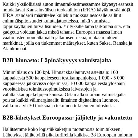
Kaikki yksilöllisissä auton ilmanraikastimessamme käytetyt esanssit
noudattavat Kansainvälisen tuoksuliiton (IFRA) käytännesääntöjä.
IFRA-standardi määrittelee kullekin tuoksuainesosalle sallitut
enimmäispitoisuudet kuluttajatuotteissa, mikä varmistaa
loppukäyttäjien turvallisuuden. Yrityksille tämä tarkoittaa sitä, että
gadgetia voidaan jakaa missä tahansa Euroopan maassa ilman
vaatimusten noudattamatta jättämisen riskiä, ​​mukaan lukien
markkinat, joilla on tiukemmat määräykset, kuten Saksa, Ranska ja
Alankomaat.
B2B-hinnasto: Läpinäkyvyys valmistajalta
Minimitilaus on 100 kpl. Hinnat skaalautuvat asteittain: 100
kappaleesta 500 kappaleeseen testikampanjoissa, 1 000 - 5 000
kappaleessa jatkuvissa ohjelmissa, 10 000 kappaleesta ylöspäin
vuosittaisissa toimitussopimuksissa laivastojen ja
vähittäiskauppaketjujen kanssa. Ostamalla suoraan valmistajalta
poistat kaikki välimarginaalit: ilmainen digitaalinen luonnos,
valikoima yli 30 tuoksua ja tekninen tuki ennen tulostusta.
B2B-lähetykset Euroopassa: jäljitetty ja vakuutettu
Hallitsemme koko logistiikkaketjun tuotannosta toimitukseen.
Lähetykset jäljitetyillä pikakuriireilla kaikissa 38 Euroopan unionin