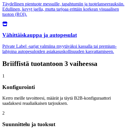
Täydellinen pientuote messuille, tapahtumiin ja tuotelanseerauksiin.
Edullinen, kevyt jaella, mutta tarjoaa erittäin korkean visuaalisen
tuoton (ROI).
Vähittäiskauppa ja autopesulat
Private Label -sarjat valmiina myytäväksi kassalla tai premium-
lahjoina autopesuloiden asiakasuskollisuuden kasvattamiseen.
Briiffistä tuotantoon 3 vaiheessa
1
Konfigurointi
Kerro meille tavoitteesi, määrät ja täytä B2B-konfiguraattori
saadaksesi reaaliaikaisen tarjouksen.
2
Suunnittelu ja tuoksut