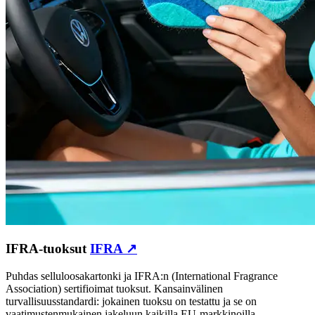
IFRA-tuoksut
IFRA ↗
Puhdas selluloosakartonki ja IFRA:n (International Fragrance
Association) sertifioimat tuoksut. Kansainvälinen
turvallisuusstandardi: jokainen tuoksu on testattu ja se on
vaatimustenmukainen jakeluun kaikilla EU-markkinoilla.