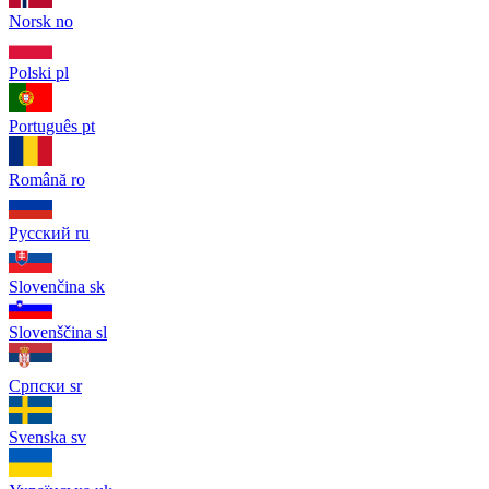
Norsk
no
Polski
pl
Português
pt
Română
ro
Русский
ru
Slovenčina
sk
Slovenščina
sl
Српски
sr
Svenska
sv