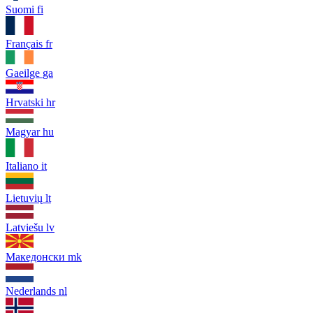
Suomi
fi
Français
fr
Gaeilge
ga
Hrvatski
hr
Magyar
hu
Italiano
it
Lietuvių
lt
Latviešu
lv
Македонски
mk
Nederlands
nl