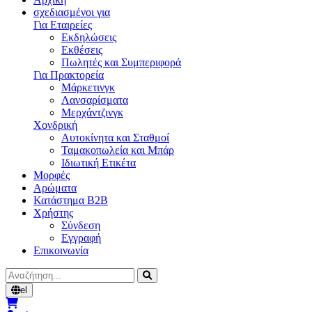
σχεδιασμένοι για
Για Εταιρείες
Εκδηλώσεις
Εκθέσεις
Πωλητές και Συμπεριφορά
Για Πρακτορεία
Μάρκετινγκ
Λανσαρίσματα
Μερχάντζινγκ
Χονδρική
Αυτοκίνητα και Σταθμοί
Ταμακοπωλεία και Μπάρ
Ιδιωτική Ετικέτα
Μορφές
Αρώματα
Κατάστημα B2B
Χρήστης
Σύνδεση
Εγγραφή
Επικοινωνία
Αναζήτηση
el