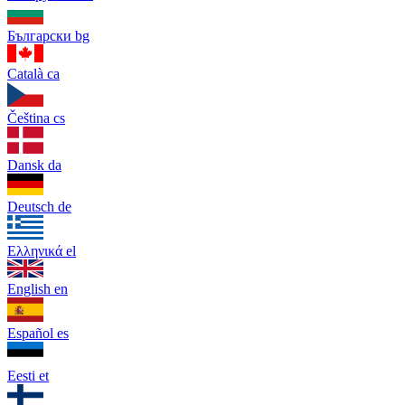
Български
bg
Català
ca
Čeština
cs
Dansk
da
Deutsch
de
Ελληνικά
el
English
en
Español
es
Eesti
et