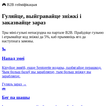
🎮 B2B гейміфікацыя
Гуляйце, выйгравайце зніжкі і
заказвайце зараз
Тры міні-гульні непасрэдна на партале B2B. Прайдзіце гульню
і атрымайце код зніжкі да 5%, каб прымяніць яго да
наступнага замовы.
🐍
Напад змеі
Кіруйце змяёй, ешце Sentorette водары, пазбягайце перашкод.
Чым больш балаў вы зарабляеце, тым больш зніжку вы
зарабляеце.
Гуляць зараз →
🚗
Бег па шашы