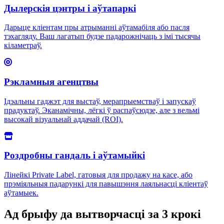
Дылерскія цэнтры і аўтапаркі
Дарыце кліентам пры атрыманні аўтамабіля або пасля
тэхагляду. Ваш лагатып будзе падарожнічаць з імі тысячы
кіламетраў.
Рэкламныя агенцтвы
Ідэальны гаджэт для выстаў, мерапрыемстваў і запускаў
прадуктаў. Эканамічны, лёгкі ў распаўсюдзе, але з вельмі
высокай візуальнай аддачай (ROI).
Роздробны гандаль і аўтамыйкі
Лінейкі Private Label, гатовыя для продажу на касе, або
прэміяльныя падарункі для павышэння лаяльнасці кліентаў
аўтамыек.
Ад брыфу да вытворчасці за 3 крокі