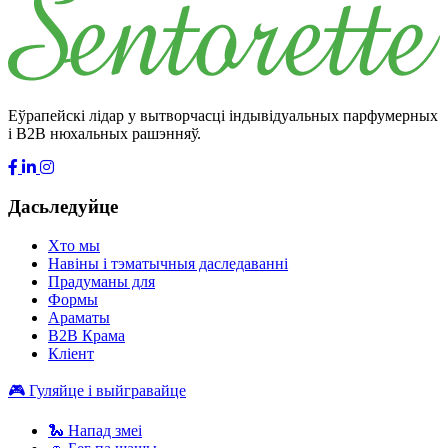
Еўрапейскі лідар у вытворчасці індывідуальных парфумерных
і B2B нюхальных рашэнняў.
Дасьледуйце
Хто мы
Навіны і тэматычныя даследаванні
Прадуманы для
Формы
Араматы
B2B Крама
Кліент
🎮 Гуляйце і выйгравайце
🐍 Напад змеі