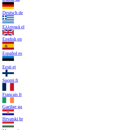
Deutsch
de
Ελληνικά
el
English
en
Español
es
Eesti
et
Suomi
fi
Français
fr
Gaeilge
ga
Hrvatski
hr