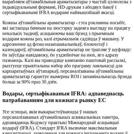
вырабляем аўтамабільныя араматызатары з чыстай цэлюлозы з
індывідуальнымі формамі, HD-друкам з абодвух бакоў і
сертыфікаванымі IFRA водарамі найвышэйшай якасці.
Кожны аўтамабільны араматызатар - гэта рэкламны носьбіт,
які застаецца бачным на люстэрку задняга выгляду на працягу
некалькіх тыдняў, асацыюючы ваш брэнд з прыемным
водарам кожны раз, калі атрымальнік садзіцца ў машыну. У
адрозненне ад флэш-назапашвальнікаў, блокнотаў і
календароў, аўтамабільны араматызатар не трапляе ў шуфляду:
ён заўсёды навідавоку, ён уздзейнічае на нюх, яго адразу
пазнаюць. Калі вы праводзіце кампанію паштовай рассылкі,
рыхтуеце прывітальны набор або праграму лаяльнасці для
карпаратыўных аўтапаркаў, персаналізаваны аўтамабільны
араматызатар гарантуе вымерны ROI і запамінальнасць брэнда
больш за 90% праз 30 дзён.
Водары, сертыфікаваныя IFRA: адпаведнасць
патрабаванням для кожнага рынку ЕС
Усе эсэнцыі, якія выкарыстоўваюцца ў нашых
персаналізаваных аўтамабільных асвяжальніках паветра,
адпавядаюць Кодэксу практыкі Міжнароднай асацыяцыі
водараў (IFRA). Стандарт IFRA вызначае максімальныя
канцэнтрацыі, дазволеныя для кожнага інгрэдыента водару ў