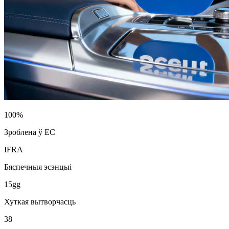
100%
Зроблена ў ЕС
IFRA
Бяспечныя эсэнцыі
15gg
Хуткая вытворчасць
38