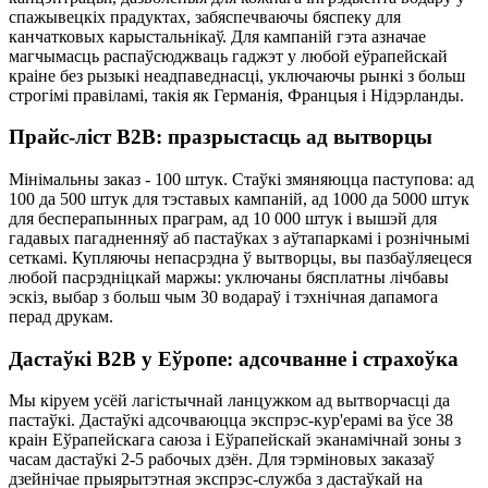
спажывецкіх прадуктах, забяспечваючы бяспеку для
канчатковых карыстальнікаў. Для кампаній гэта азначае
магчымасць распаўсюджваць гаджэт у любой еўрапейскай
краіне без рызыкі неадпаведнасці, уключаючы рынкі з больш
строгімі правіламі, такія як Германія, Францыя і Нідэрланды.
Прайс-ліст B2B: празрыстасць ад вытворцы
Мінімальны заказ - 100 штук. Стаўкі змяняюцца паступова: ад
100 да 500 штук для тэставых кампаній, ад 1000 да 5000 штук
для бесперапынных праграм, ад 10 000 штук і вышэй для
гадавых пагадненняў аб пастаўках з аўтапаркамі і рознічнымі
сеткамі. Купляючы непасрэдна ў вытворцы, вы пазбаўляецеся
любой пасрэдніцкай маржы: уключаны бясплатны лічбавы
эскіз, выбар з больш чым 30 водараў і тэхнічная дапамога
перад друкам.
Дастаўкі B2B у Еўропе: адсочванне і страхоўка
Мы кіруем усёй лагістычнай ланцужком ад вытворчасці да
пастаўкі. Дастаўкі адсочваюцца экспрэс-кур'ерамі ва ўсе 38
краін Еўрапейскага саюза і Еўрапейскай эканамічнай зоны з
часам дастаўкі 2-5 рабочых дзён. Для тэрміновых заказаў
дзейнічае прыярытэтная экспрэс-служба з дастаўкай на