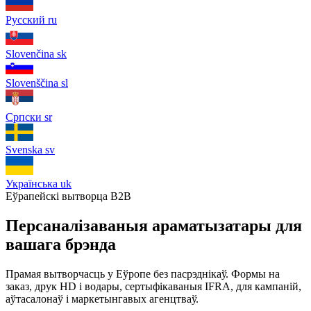
Русский
ru
Slovenčina
sk
Slovenščina
sl
Српски
sr
Svenska
sv
Українська
uk
Еўрапейскі вытворца B2B
Персаналізаваныя араматызатары для
вашага брэнда
Прамая вытворчасць у Еўропе без пасрэднікаў. Формы на
заказ, друк HD і водары, сертыфікаваныя IFRA, для кампаній,
аўтасалонаў і маркетынгавых агенцтваў.