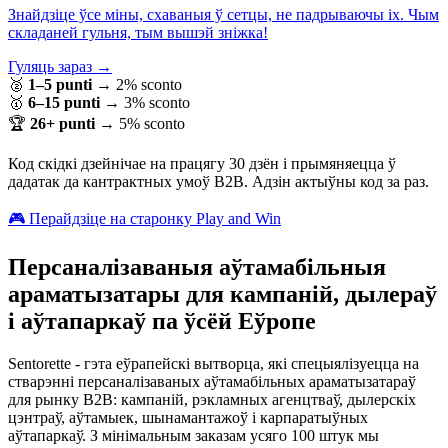
Знайдзіце ўсе міны, схаваныя ў сетцы, не падрываючы іх. Чым
складаней гульня, тым вышэй зніжка!
Гуляць зараз →
🥈
1–5 punti
→
2% sconto
🥇
6–15 punti
→
3% sconto
🏆
26+ punti
→
5% sconto
Код скідкі дзейнічае на працягу 30 дзён і прымяняецца ў
дадатак да кантрактных умоў B2B. Адзін актыўны код за раз.
🎮 Перайдзіце на старонку Play and Win
Персаналізаваныя аўтамабільныя
араматызатары для кампаній, дылераў
і аўтапаркаў па ўсёй Еўропе
Sentorette - гэта еўрапейскі вытворца, які спецыялізуецца на
стварэнні персаналізаваных аўтамабільных араматызатараў
для рынку B2B: кампаній, рэкламных агенцтваў, дылерскіх
цэнтраў, аўтамыек, шынамантажоў і карпаратыўных
аўтапаркаў. З мінімальным заказам усяго 100 штук мы