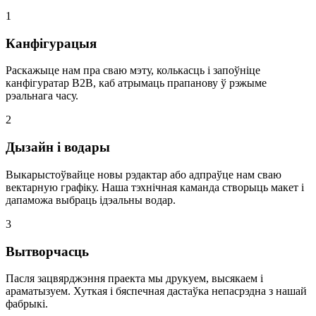
1
Канфігурацыя
Раскажыце нам пра сваю мэту, колькасць і запоўніце
канфігуратар B2B, каб атрымаць прапанову ў рэжыме
рэальнага часу.
2
Дызайн і водары
Выкарыстоўвайце новы рэдактар або адпраўце нам сваю
вектарную графіку. Наша тэхнічная каманда створыць макет і
дапаможа выбраць ідэальны водар.
3
Вытворчасць
Пасля зацвярджэння праекта мы друкуем, высякаем і
араматызуем. Хуткая і бяспечная дастаўка непасрэдна з нашай
фабрыкі.