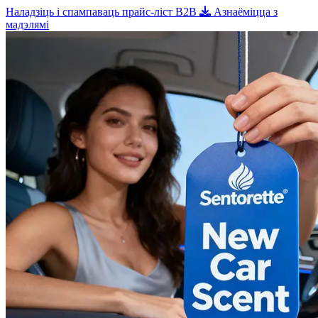
Наладзіць і спампаваць прайс-ліст B2B
Азнаёміцца з
мадэлямі