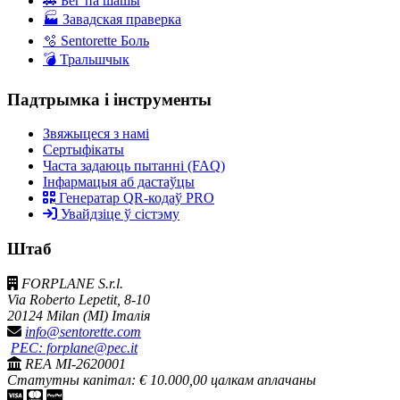
🚗 Бег па шашы
🏭 Завадская праверка
🫧 Sentorette Боль
💣 Тральшчык
Падтрымка і інструменты
Звяжыцеся з намі
Сертыфікаты
Часта задаюць пытанні (FAQ)
Інфармацыя аб дастаўцы
Генератар QR-кодаў PRO
Увайдзіце ў сістэму
Штаб
FORPLANE S.r.l.
Via Roberto Lepetit, 8-10
20124 Milan (MI) Італія
info@sentorette.com
PEC: forplane@pec.it
REA MI-2620001
Статутны капітал: € 10.000,00 цалкам аплачаны