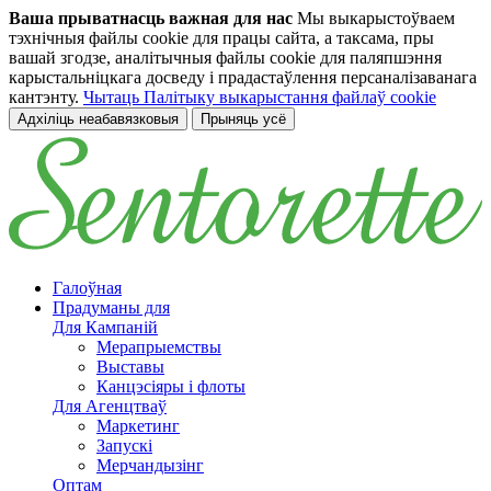
Ваша прыватнасць важная для нас
Мы выкарыстоўваем
тэхнічныя файлы cookie для працы сайта, а таксама, пры
вашай згодзе, аналітычныя файлы cookie для паляпшэння
карыстальніцкага досведу і прадастаўлення персаналізаванага
кантэнту.
Чытаць Палітыку выкарыстання файлаў cookie
Адхіліць неабавязковыя
Прыняць усё
Перайсці да асноўнага зместу
Галоўная
Прадуманы для
Для Кампаній
Мерапрыемствы
Выставы
Канцэсіяры і флоты
Для Агенцтваў
Маркетинг
Запускі
Мерчандызінг
Оптам