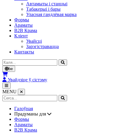
Автамыты і станцыі
Табакерыі і бары
Уласная гандлёвая марка
Формы
Араматы
B2B Крама
Кліент
Увайсці
Зарэгістравацца
Кантакты
Cerca
be
Увайдзіце ў сістэму
MENU
Галоўная
Прадуманы для
Формы
Араматы
B2B Крама