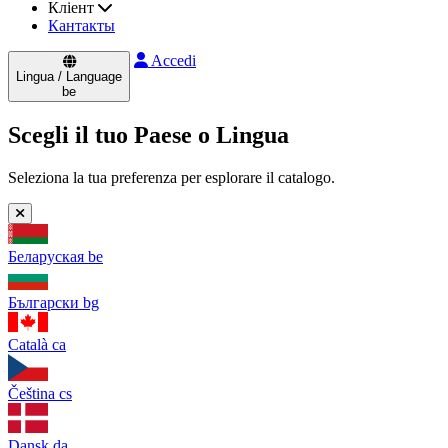
Кліент
Кантакты
Accedi
Lingua / Language
be
Scegli il tuo Paese o Lingua
Seleziona la tua preferenza per esplorare il catalogo.
Беларуская
be
Български
bg
Català
ca
Čeština
cs
Dansk
da