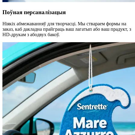
Поўная персаналізацыя
Ніякіх абмежаванняў для творчасці. Мы ствараем формы на
заказ, каб дакладна прайграць ваш лагатып або ваш прадукт, з
HD-друкам з абодвух бакоў.