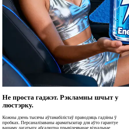
Не проста гаджэт. Рэкламны шчыт у
люстэрку.
Кожны дзень тысячы аўтамабілістаў праводзяць гадзіны ў
пробках. Персаналізаваны араматызатар для аўто гарантуе
вашаму лагатыпу абсалютна прывілеяванае візуальнае