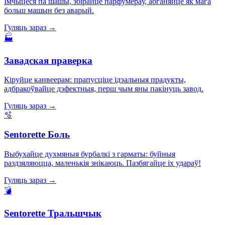
Імчыцеся па шашы, збірайце парфумераў, абганяйце як мага
больш машын без аварый.
Гуляць зараз →
🏭
Завадская праверка
Кіруйце канвеерам: прапусціце ідэальныя прадукты,
адбракоўвайце дэфектныя, перш чым яны пакінуць завод.
Гуляць зараз →
🫧
Sentorette Боль
Выбухайце духмяныя бурбалкі з гарматы: буйныя
раздзяляюцца, маленькія знікаюць. Пазбягайце іх удараў!
Гуляць зараз →
💣
Sentorette Тральшчык