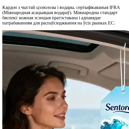
Кардон з чыстай цэлюлозы і водары, сертыфікаваныя IFRA
(Міжнародная асацыяцыя водараў). Міжнародны стандарт
бяспекі: кожная эсэнцыя пратэставана і адпавядае
патрабаванням для распаўсюджвання на ўсіх рынках ЕС.