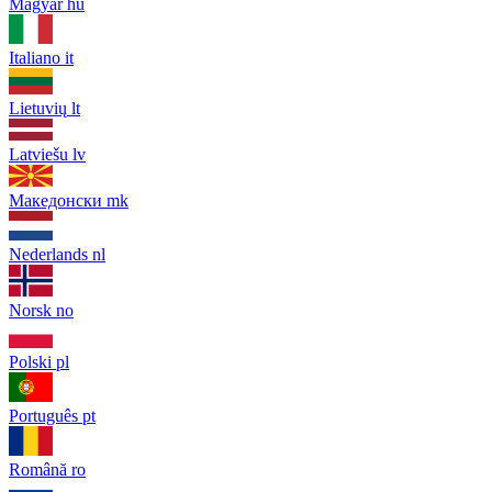
Magyar
hu
Italiano
it
Lietuvių
lt
Latviešu
lv
Македонски
mk
Nederlands
nl
Norsk
no
Polski
pl
Português
pt
Română
ro