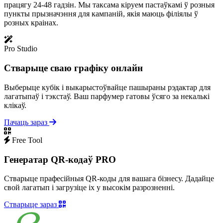
працягу 24-48 гадзін. Мы таксама кіруем пастаўкамі ў розныя
пункты прызначэння для кампаній, якія маюць філіялы ў
розных краінах.
Pro Studio
Стварыце сваю графіку онлайн
Выберыце кубік і выкарыстоўвайце пашыраны рэдактар ​​для
лагатыпаў і тэкстаў. Ваш парфумер гатовы ўсяго за некалькі
клікаў.
Пачаць зараз
Free Tool
Генератар QR-кодаў PRO
Стварыце прафесійныя QR-коды для вашага бізнесу. Дадайце
свой лагатып і загрузіце іх у высокім разрозненні.
Стварыце зараз