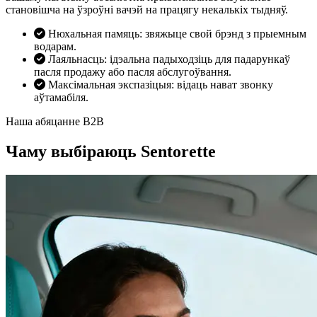
становішча на ўзроўні вачэй на працягу некалькіх тыдняў.
Нюхальная памяць: звяжыце свой брэнд з прыемным
водарам.
Лаяльнасць: ідэальна падыходзіць для падарункаў
пасля продажу або пасля абслугоўвання.
Максімальная экспазіцыя: відаць нават звонку
аўтамабіля.
Наша абяцанне B2B
Чаму выбіраюць Sentorette