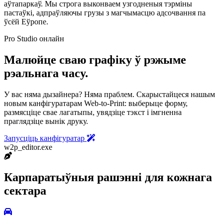
аўтапаркаў. Мы строга выконваем узгодненыя тэрміны
пастаўкі, адпраўляючы грузы з магчымасцю адсочвання па
ўсёй Еўропе.
Pro Studio онлайн
Малюйце сваю графіку ў рэжыме
рэальнага часу.
У вас няма дызайнера? Няма праблем. Скарыстайцеся нашым
новым канфігуратарам Web-to-Print: выберыце форму,
размясціце свае лагатыпы, увядзіце тэкст і імгненна
праглядзіце вынік друку.
Запусціць канфігуратар
w2p_editor.exe
Карпаратыўныя рашэнні для кожнага
сектара