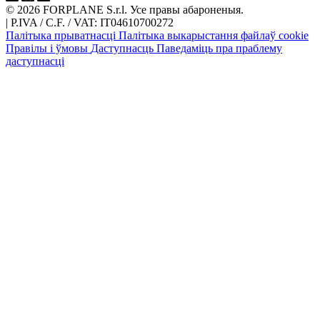
© 2026 FORPLANE S.r.l. Усе правы абароненыя.
|
P.IVA / C.F. / VAT: IT04610700272
Палітыка прыватнасці
Палітыка выкарыстання файлаў cookie
Правілы і ўмовы
Даступнасць
Паведаміць пра праблему
даступнасці