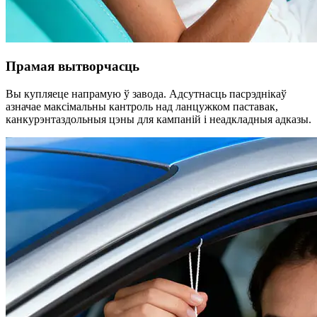
Прамая вытворчасць
Вы купляеце напрамую ў завода. Адсутнасць пасрэднікаў
азначае максімальны кантроль над ланцужком паставак,
канкурэнтаздольныя цэны для кампаній і неадкладныя адказы.